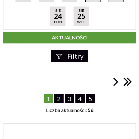
SIE
SIE
24
25
PON
WTO
AKTUALNOŚCI
Filtry
Szukana fraza
1
Data publikacji
2
3
4
5
Liczba aktualności:
—
56
Kategoria