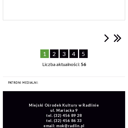
1
2
3
4
5
Liczba aktualności:
56
Miejski Ośrodek Kultury w Radlinie
ul. Mariacka 9
tel.
(32) 456 89 28
tel.
(32) 456 86 33
email:
mok@radlin.pl