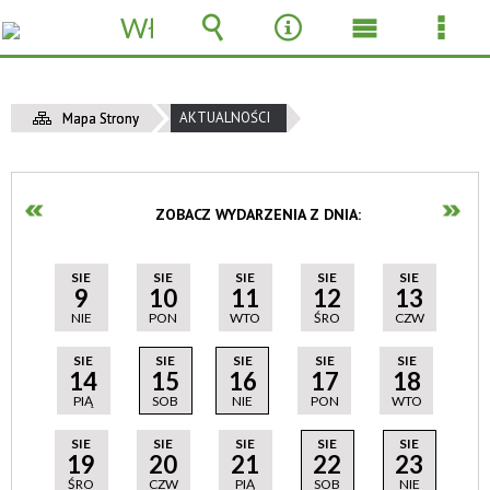
Włącz
powiadomienia
Wyszukiwarka
Narzędzia
Menu
Men
główne
szcz
AKTUALNOŚCI
Mapa Strony
ZOBACZ WYDARZENIA Z DNIA:
SIE
SIE
SIE
SIE
SIE
9
10
11
12
13
NIE
PON
WTO
ŚRO
CZW
SIE
SIE
SIE
SIE
SIE
14
15
16
17
18
PIĄ
SOB
NIE
PON
WTO
SIE
SIE
SIE
SIE
SIE
19
20
21
22
23
ŚRO
CZW
PIĄ
SOB
NIE